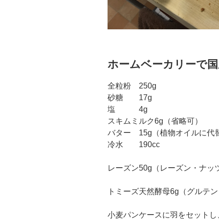
ホームベーカリーで国
全粒粉 250g
砂糖 17g
塩 4g
スキムミルク6g（省略可）
バター 15g（植物オイルに代
冷水 190cc
レーズン50g（レーズン・ナッ
トミーズ天然酵母6g（グルテ
小麦パンケースに羽をセットし