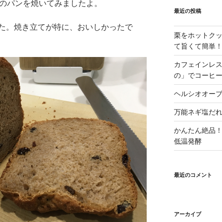
0%のパンを焼いてみましたよ。
最近の投稿
た。焼き立てが特に、おいしかったで
栗をホットクッ
て旨くて簡単
カフェインレ
の」でコーヒ
ヘルシオオー
万能ネギ塩だ
かんたん絶品！
低温発酵
最近のコメント
アーカイブ