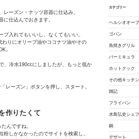
カテゴリー
、レーズン・ナッツ容器に仕込み、
器に仕込んでおきます。
ヘルシオオー
ゴパン
ープ入れてもいいし、なくてもいい。
、代わりにオリーブ油やココナツ油やその
魚焼きグリル
OK。
バーミキュラ
で、冷水190ccにしましたが、もっと低か
ホットクック
その他キッチ
んで「レーズン」ボタンを押し、スタート。
雑記
フライパン
を作りたくて
水島弘史シェ
鍋
ったんですね。
全粒粉しかなかったのでサイトを検索し、
デザート