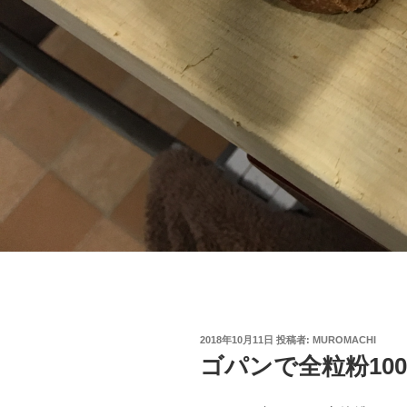
投
2018年10月11日
投稿者:
MUROMACHI
稿
ゴパンで全粒粉10
日: