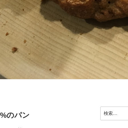
検
0%のパン
索: