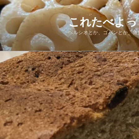
コ
ン
テ
これたべよっ
ン
ヘルシオとか、ゴパンとか、魚
ツ
へ
ス
キ
ッ
プ