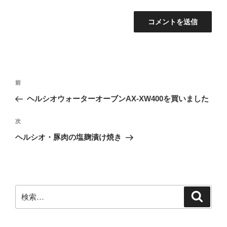
投
前
前
稿
の
ヘルシオウォーターオーブンAX-XW400を買いました
ナ
投
ビ
稿
次
次
ゲ
の
ヘルシオ・豚肉の塩麹漬け焼き
投
ー
稿
シ
ョ
ン
検
検
索
索: