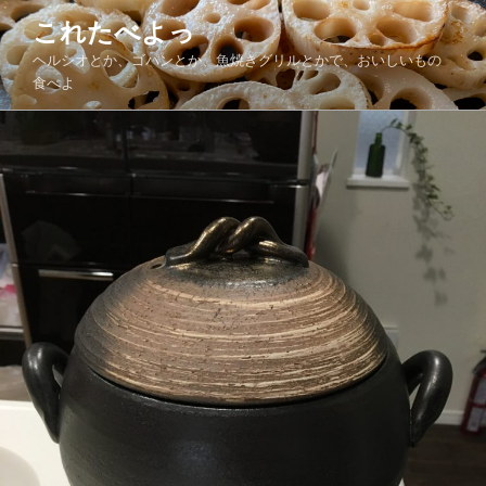
コ
これたべよっ
ン
ヘルシオとか、ゴパンとか、魚焼きグリルとかで、おいしいもの
テ
食べよ
ン
ツ
へ
ス
キ
ッ
プ