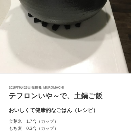
投
2018年9月25日
投稿者:
MUROMACHI
稿
テフロンいや～で、土鍋ご飯
日:
おいしくて健康的なごはん（レシピ）
金芽米 1.7合（カップ）
もち麦 0.3合（カップ）