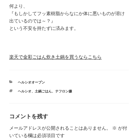
何より、
『もしかしてフッ素樹脂からなにか体に悪いものが溶け
出ているのでは～？』
という不安を持たずに済みます。
楽天で金彩ごはん炊き土鍋を買うならこちら
カ
ヘルシオオーブン
テ
タ
ヘルシオ
、
土鍋ごはん
、
テフロン嫌
ゴ
グ
リ
ー
コメントを残す
メールアドレスが公開されることはありません。
※
が付
いている欄は必須項目です