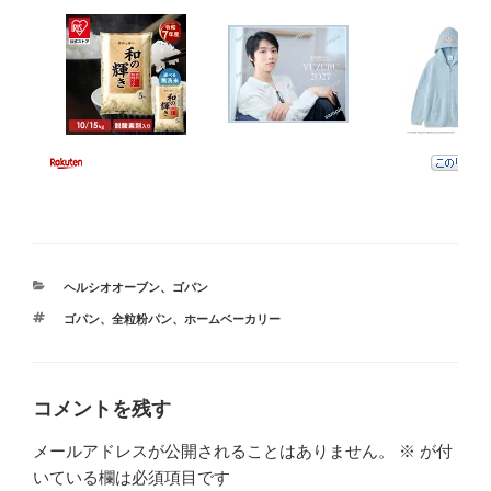
カ
ヘルシオオーブン
、
ゴパン
テ
タ
ゴパン
、
全粒粉パン
、
ホームベーカリー
ゴ
グ
リ
ー
コメントを残す
メールアドレスが公開されることはありません。
※
が付
いている欄は必須項目です