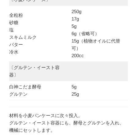
250g
全粒粉
17g
砂糖
5g
塩
6g（省略可）
スキムミルク
15g（植物オイルに代替
バター
可）
冷水
200cc
〔グルテン・イースト容
器〕
白神こだま酵母
5g
グルテン
25g
材料を小麦パンケースに次々投入。
グルテン・イースト容器にも、酵母とグルテンを入れ、
機械にセットします。