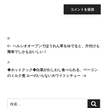
投
前
前
稿
の
ヘルシオオーブンでほうれん草をゆでると、片付けも
ナ
投
簡単でしかもおいしい！
ビ
稿
ゲ
次
次
の
ー
◆ホットクック◆白菜がわしわし食べられる、ベーコン
投
シ
のミルク煮 ルーのいらないホワイトシチュー
稿
ョ
ン
検
検
索
索: