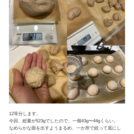
12等分します。
今回、総量が523gでしたので、一個43g〜44gくらい。
なめらかな面を出すようまるめ、一か所で絞って底にし