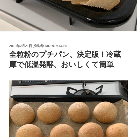
投
2019年2月21日
投稿者:
MUROMACHI
稿
全粒粉のプチパン、決定版！冷蔵
日:
庫で低温発酵、おいしくて簡単