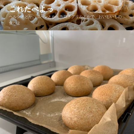
コ
これたべよっ
ン
ヘルシオとか、ゴパンとか、魚焼きグリルとかで、おいしいもの
テ
食べよ
ン
ツ
へ
ス
キ
ッ
プ